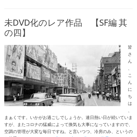
未DVD化のレア作品 【SF編 其
の四】
皆
さ
ん
、
こ
ん
に
ち
は
、
まぁくです。いかがお過ごしでしょうか。連日熱い日が続いていま
すが、またコロナの猛威によって換気も大事になっていますので、
空調の管理が大変な毎日ですね。と言いつつ、冷房のみ、というの