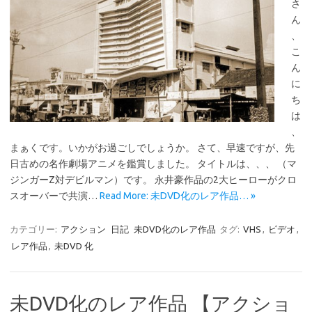
さ
ん
、
こ
ん
に
ち
は
、
まぁくです。いかがお過ごしでしょうか。 さて、早速ですが、先
日古めの名作劇場アニメを鑑賞しました。 タイトルは、、、 （マ
ジンガーZ対デビルマン）です。 永井豪作品の2大ヒーローがクロ
スオーバーで共演…
Read More: 未DVD化のレア作品… »
カテゴリー:
アクション
日記
未DVD化のレア作品
タグ:
VHS
,
ビデオ
,
レア作品
,
未DVD 化
未DVD化のレア作品 【アクショ