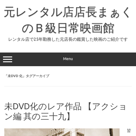
コ
ン
元レンタル店店長まぁく
テ
ン
ツ
へ
のＢ級日常映画館
ス
キ
ッ
レンタル店で25年勤務した元店長の鑑賞した映画のご紹介です
プ
Menu
「
未DVD 化
」タグアーカイブ
未DVD化のレア作品 【アクショ
ン編 其の三十九】
皆