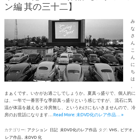
ン編 其の三十二】
み
な
さ
ん
こ
ん
に
ち
は
、
まぁくです。いかがお過ごしでしょうか。夏真っ盛りで、個人的に
は、一年で一番苦手な季節真っ盛りという感じですが、 流石に気
温が体温を越えると冷房無し、というわけにもいきませんので、冷
房のお世話になります…
Read More: 未DVD化のレア作品… »
カテゴリー:
アクション
日記
未DVD化のレア作品
タグ:
VHS
,
ビデオ
,
レア作品
,
未DVD 化